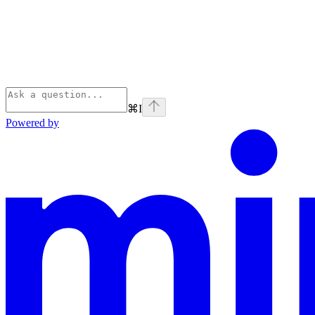
⌘
I
Powered by